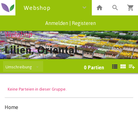
Webshop
Anmelden
|
Registeren
Webshop
Lilien, Oriental
Umschreibung
0
Partien
Keine Parteien in dieser Gruppe.
Home