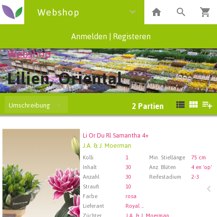
Webshop
Anmelden
|
Registeren
Webshop
Lilien, Oriental
Umschreibung
2
Partien
Li Or Du Rl Samantha 4+
Li Or Du Rl Samantha 4+
J.A. & J. Moerman
Wählen Sie zuerst ein Abfartdatum.
Kolli
1
Min. Stiellänge
75 cm
Inhalt
30
Anz. Blüten
4 en 'op'
Anzahl
30
Reifestadium
2-3
Strauß
10
Farbe
rosa
Lieferant
Royal FloraHolland Aalsmeer
Züchter
J.A. & J. Moerman