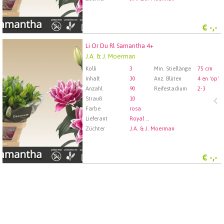
€
-,-
Li Or Du Rl Samantha 4+
Li Or Du Rl Samantha 4+
J.A. & J. Moerman
Wählen Sie zuerst ein Abfartdatum.
Kolli
3
Min. Stiellänge
75 cm
Inhalt
30
Anz. Blüten
4 en 'op'
Anzahl
90
Reifestadium
2-3
Strauß
10
Farbe
rosa
Lieferant
Royal FloraHolland Aalsmeer
Züchter
J.A. & J. Moerman
€
-,-