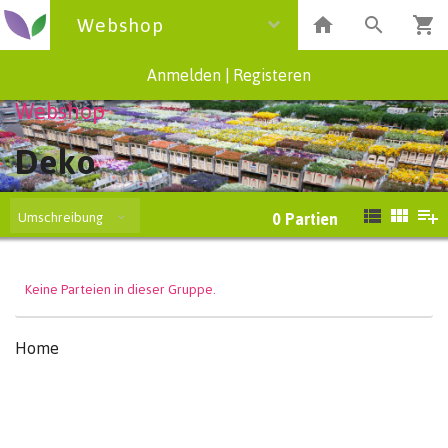
Webshop
Anmelden
|
Registeren
Webshop
Deko
Umschreibung
0
Partien
Keine Parteien in dieser Gruppe.
Home