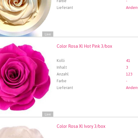
Farbe
-
Lieferant
Live
Color Rosa Xl Hot Pink 3/box
Rosa Xl Hot Pink 3/box
len Sie zuerst ein Abfartdatum.
Kolli
41
Inhalt
3
Anzahl
123
Farbe
-
Lieferant
Live
Color Rosa Xl Ivory 3/box
Rosa Xl Ivory 3/box
len Sie zuerst ein Abfartdatum.