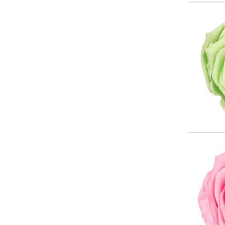
Color
Wäh
Color
Wäh