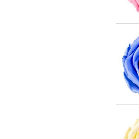
Color 
Wäh
Color 
Wäh