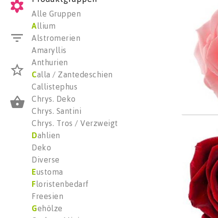
Color 
Alle Gruppen
Wäh
A
llium
Alstromerien
Amaryllis
Anthurien
C
alla / Zantedeschien
Callistephus
Chrys. Deko
Chrys. Santini
Chrys. Tros / Verzweigt
Color
D
ahlien
Wäh
Deko
Diverse
E
ustoma
F
loristenbedarf
Freesien
G
ehölze