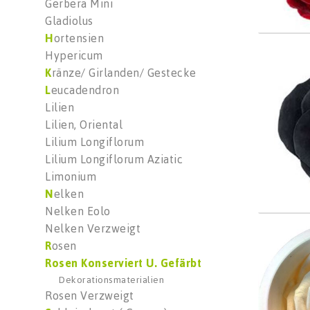
Gerbera Mini
Gladiolus
H
ortensien
Color
Hypericum
Wäh
K
ränze/ Girlanden/ Gestecke
L
eucadendron
Lilien
Lilien, Oriental
Lilium Longiflorum
Lilium Longiflorum Aziatic
Limonium
N
elken
Nelken Eolo
Nelken Verzweigt
Color
R
osen
Wäh
Rosen Konserviert U. Gefärbt
Dekorationsmaterialien
Rosen Verzweigt