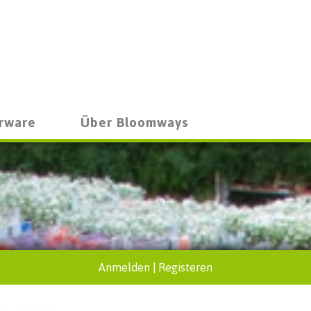
rware
Über Bloomways
Anmelden
|
Registeren