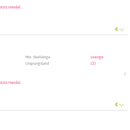
Andenstolz Handel GmbH
€
-,-
Min. Stiellänge
overige
Ursprungsland
CO
Andenstolz Handel GmbH
€
-,-