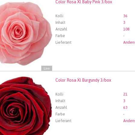
Color Rosa Xl Baby Pink 3/box
Rosa Xl Baby Pink 3/box
len Sie zuerst ein Abfartdatum.
Kolli
36
Inhalt
3
Anzahl
108
Farbe
-
Lieferant
Live
Color Rosa Xl Burgundy 3/box
 Rosa Xl Burgundy 3/box
len Sie zuerst ein Abfartdatum.
Kolli
21
Inhalt
3
Anzahl
63
Farbe
-
Lieferant