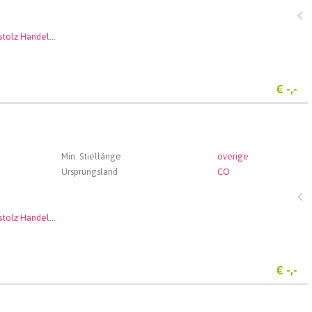
Andenstolz Handel GmbH
€
-,-
Min. Stiellänge
overige
Ursprungsland
CO
Andenstolz Handel GmbH
€
-,-