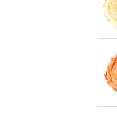
Color
Wäh