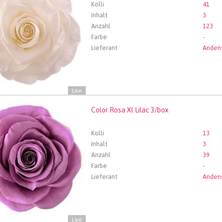
Kolli
41
Inhalt
3
Anzahl
123
Farbe
-
Lieferant
Live
Color Rosa Xl Lilac 3/box
Rosa Xl Lilac 3/box
len Sie zuerst ein Abfartdatum.
Kolli
13
Inhalt
3
Anzahl
39
Farbe
-
Lieferant
Live