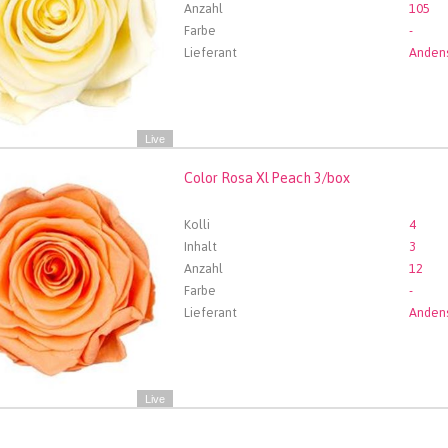
Anzahl
105
Farbe
-
Lieferant
Live
Color Rosa Xl Peach 3/box
 Rosa Xl Peach 3/box
len Sie zuerst ein Abfartdatum.
Kolli
4
Inhalt
3
Anzahl
12
Farbe
-
Lieferant
Live