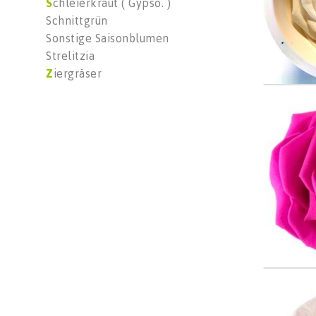
S
chleierkraut ( Gypso. )
Schnittgrün
Sonstige Saisonblumen
Strelitzia
Z
iergräser
Color 
Wäh
Color 
Wäh