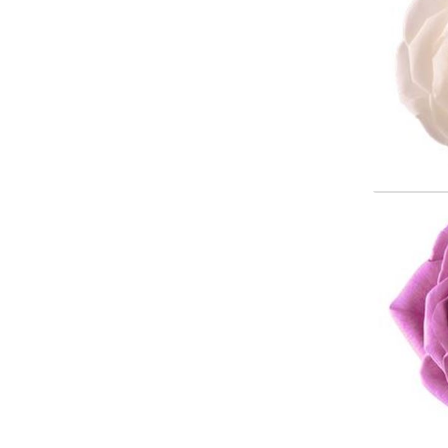
Color 
Wäh