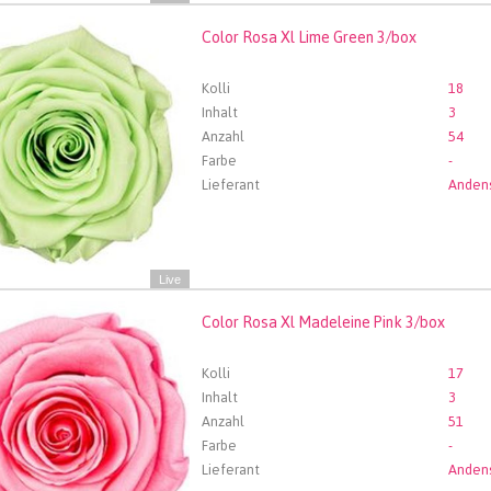
Color Rosa Xl Lime Green 3/box
 Rosa Xl Lime Green 3/box
len Sie zuerst ein Abfartdatum.
Kolli
18
Inhalt
3
Anzahl
54
Farbe
-
Lieferant
Live
Color Rosa Xl Madeleine Pink 3/box
 Rosa Xl Madeleine Pink 3/box
len Sie zuerst ein Abfartdatum.
Kolli
17
Inhalt
3
Anzahl
51
Farbe
-
Lieferant