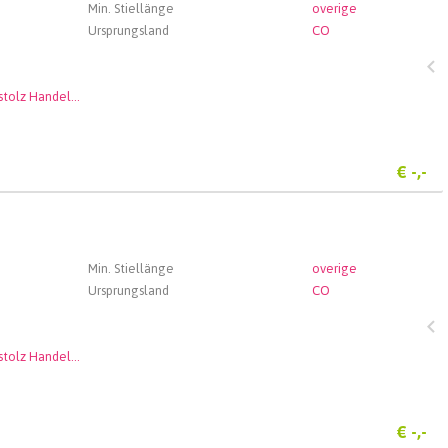
Min. Stiellänge
overige
Ursprungsland
CO
Andenstolz Handel GmbH
€
-,-
Min. Stiellänge
overige
Ursprungsland
CO
Andenstolz Handel GmbH
€
-,-