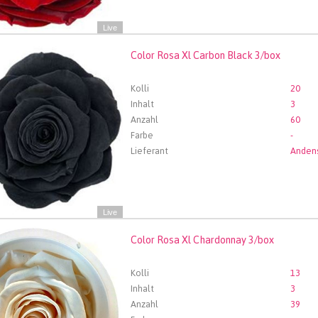
Live
Color Rosa Xl Carbon Black 3/box
 Rosa Xl Carbon Black 3/box
len Sie zuerst ein Abfartdatum.
Kolli
20
Inhalt
3
Anzahl
60
Farbe
-
Lieferant
Live
Color Rosa Xl Chardonnay 3/box
 Rosa Xl Chardonnay 3/box
len Sie zuerst ein Abfartdatum.
Kolli
13
Inhalt
3
Anzahl
39