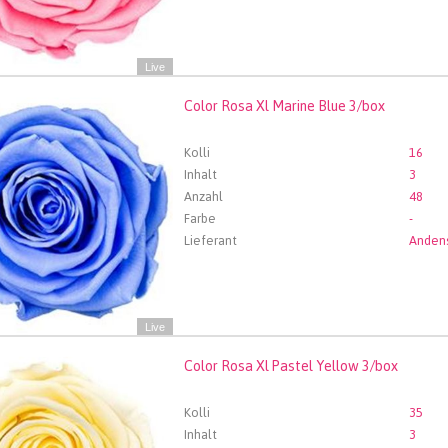
Live
Color Rosa Xl Marine Blue 3/box
Rosa Xl Marine Blue 3/box
len Sie zuerst ein Abfartdatum.
Kolli
16
Inhalt
3
Anzahl
48
Farbe
-
Lieferant
Live
Color Rosa Xl Pastel Yellow 3/box
Rosa Xl Pastel Yellow 3/box
len Sie zuerst ein Abfartdatum.
Kolli
35
Inhalt
3