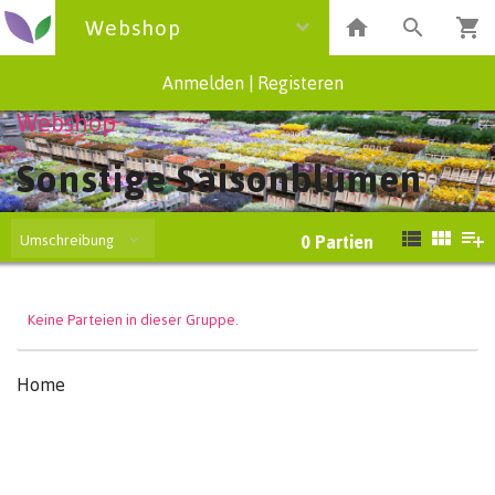
Webshop
Anmelden
|
Registeren
Webshop
Sonstige Saisonblumen
Umschreibung
0
Partien
Keine Parteien in dieser Gruppe.
Home