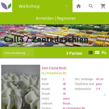
Webshop
Anmelden
|
Registeren
Webshop
Calla / Zantedeschien
Umschreibung
3
Partien
Zant Crystal Blush
Zant Crystal Blush
N.J.M.Kerkvliet BV
Wählen Sie zuerst ein Abfartdatum.
Kolli
1
Min. Stiellänge
60 cm
Inhalt
40
Flexibilität stiel
geen
Anzahl
40
Reifestadium
3-4
Strauß
10
Farbe
weiss
Lieferant
Royal FloraHolland Aalsmeer
Züchter
N.J.M.Kerkvliet BV