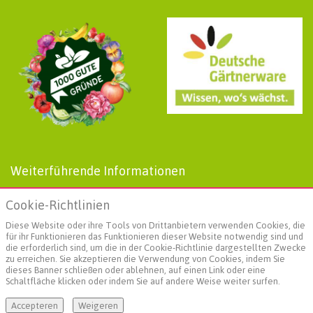
Weiterführende Informationen
AGBs
Cookie-Richtlinien
Datenschutz
Impressum
Diese Website oder ihre Tools von Drittanbietern verwenden Cookies, die
Landgard
für ihr Funktionieren das Funktionieren dieser Website notwendig sind und
die erforderlich sind, um die in der Cookie-Richtlinie dargestellten Zwecke
Social Media
zu erreichen. Sie akzeptieren die Verwendung von Cookies, indem Sie
dieses Banner schließen oder ablehnen, auf einen Link oder eine
Schaltfläche klicken oder indem Sie auf andere Weise weiter surfen.
Accepteren
Weigeren