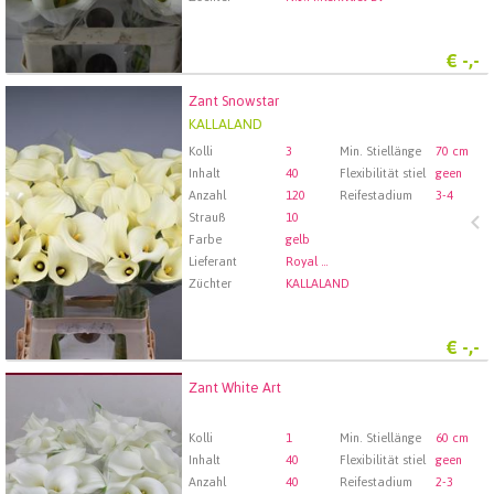
€
-,-
Zant Snowstar
Zant Snowstar
KALLALAND
Wählen Sie zuerst ein Abfartdatum.
Kolli
3
Min. Stiellänge
70 cm
Inhalt
40
Flexibilität stiel
geen
Anzahl
120
Reifestadium
3-4
Strauß
10
Farbe
gelb
Lieferant
Royal FloraHolland Aalsmeer
Züchter
KALLALAND
€
-,-
Zant White Art
Zant White Art
Wählen Sie zuerst ein Abfartdatum.
Kolli
1
Min. Stiellänge
60 cm
Inhalt
40
Flexibilität stiel
geen
Anzahl
40
Reifestadium
2-3