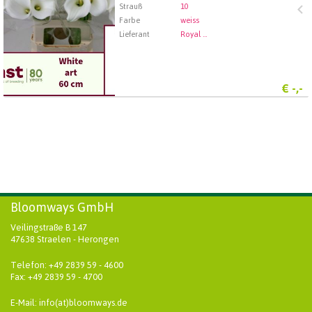
Strauß
10
Farbe
weiss
Lieferant
Royal FloraHolland Aalsmeer
€
-,-
Bloomways GmbH
Veilingstraße B 147
47638 Straelen - Herongen
Telefon: +49 2839 59 - 4600
Fax: +49 2839 59 - 4700
E-Mail: info(at)bloomways.de