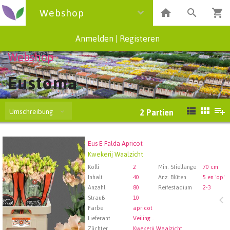
Webshop
Anmelden
|
Registeren
Webshop
Eustoma
Umschreibung
2
Partien
Eus E Falda Apricot
Eus E Falda Apricot
Kwekerij Waalzicht
Wählen Sie zuerst ein Abfartdatum.
Kolli
2
Min. Stiellänge
70 cm
Inhalt
40
Anz. Blüten
5 en 'op'
Anzahl
80
Reifestadium
2-3
Strauß
10
Farbe
apricot
Lieferant
Veiling Rhein-Maas GmbH & Co. KG
Züchter
Kwekerij Waalzicht