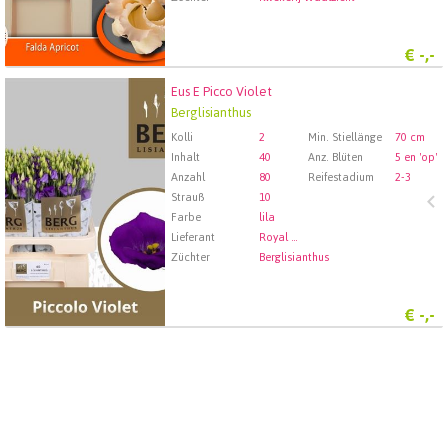
€
-,-
Eus E Picco Violet
Eus E Picco Violet
Berglisianthus
Wählen Sie zuerst ein Abfartdatum.
Kolli
2
Min. Stiellänge
70 cm
Inhalt
40
Anz. Blüten
5 en 'op'
Anzahl
80
Reifestadium
2-3
Strauß
10
Farbe
lila
Lieferant
Royal FloraHolland Aalsmeer
Züchter
Berglisianthus
€
-,-