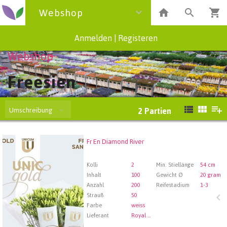
Webshop
Anmelden
|
Registeren
Webshop
Freesien
Umschreibung
2
Partien
Fr En Diamond River
Fr En Diamond River
Wählen Sie zuerst ein Abfartdatum.
Kolli
2
Min. Stiellänge
54 cm
Inhalt
100
Gewicht Ø
20 gram
Anzahl
200
Reifestadium
1-3
Strauß
50
Farbe
weiss
Lieferant
Royal FloraHolland Aalsmeer