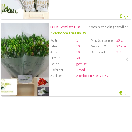
€
-,-
Fr En Gemischt 1a
noch nicht eingetroffen
Fr En Gemischt 1a
Akerboom Freesia BV
Wählen Sie zuerst ein Abfartdatum.
Kolli
1
Min. Stiellänge
50 cm
Inhalt
100
Gewicht Ø
22 gram
Anzahl
100
Reifestadium
2-3
Strauß
50
Farbe
gemischt
Lieferant
Royal FloraHolland Aalsmeer
Züchter
Akerboom Freesia BV
€
-,-