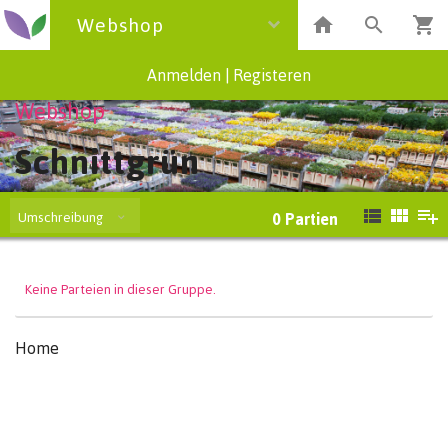
Webshop
Anmelden
|
Registeren
Webshop
Schnittgrün
Umschreibung
0
Partien
Keine Parteien in dieser Gruppe.
Home