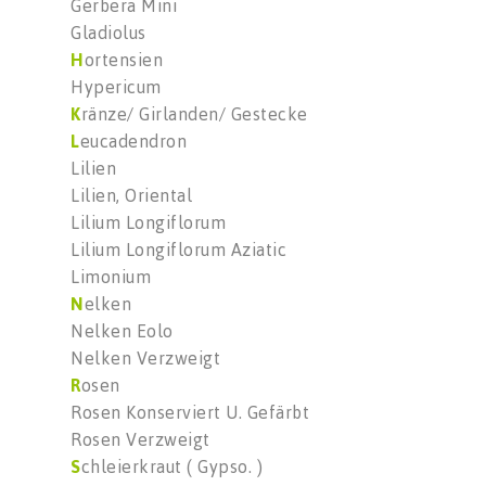
Gerbera Mini
Gladiolus
H
ortensien
Hypericum
K
ränze/ Girlanden/ Gestecke
L
eucadendron
Lilien
Lilien, Oriental
Lilium Longiflorum
Lilium Longiflorum Aziatic
Limonium
N
elken
Nelken Eolo
Nelken Verzweigt
R
osen
Rosen Konserviert U. Gefärbt
Rosen Verzweigt
S
chleierkraut ( Gypso. )