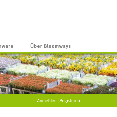
rware
Über Bloomways
Anmelden
|
Registeren