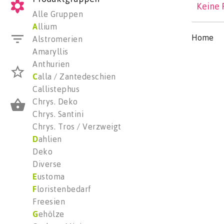
Keine 
Alle Gruppen
A
llium
Home
Alstromerien
Amaryllis
Anthurien
C
alla / Zantedeschien
Callistephus
Chrys. Deko
Chrys. Santini
Chrys. Tros / Verzweigt
D
ahlien
Deko
Diverse
E
ustoma
F
loristenbedarf
Freesien
G
ehölze