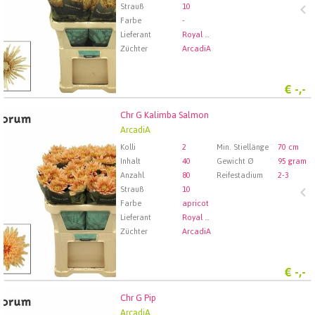
Strauß
10
Farbe
-
Lieferant
Royal FloraHolland Aalsmeer
Züchter
ArcadiA
€
-,-
Chr G Kalimba Salmon
Chr G Kalimba Salmon
ArcadiA
Wählen Sie zuerst ein Abfartdatum.
Kolli
2
Min. Stiellänge
70 cm
Inhalt
40
Gewicht Ø
95 gram
Anzahl
80
Reifestadium
2-3
Strauß
10
Farbe
apricot
Lieferant
Royal FloraHolland Aalsmeer
Züchter
ArcadiA
€
-,-
Chr G Pip
Chr G Pip
ArcadiA