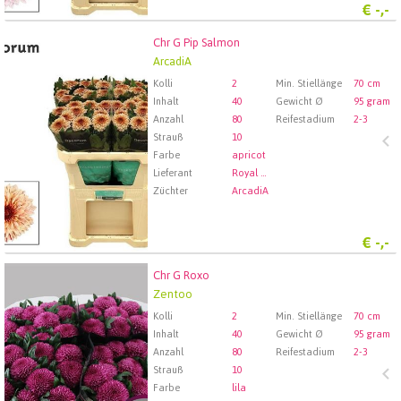
€
-,-
Chr G Pip Salmon
Chr G Pip Salmon
ArcadiA
Wählen Sie zuerst ein Abfartdatum.
Kolli
2
Min. Stiellänge
70 cm
Inhalt
40
Gewicht Ø
95 gram
Anzahl
80
Reifestadium
2-3
Strauß
10
Farbe
apricot
Lieferant
Royal FloraHolland Aalsmeer
Züchter
ArcadiA
€
-,-
Chr G Roxo
Chr G Roxo
Zentoo
Wählen Sie zuerst ein Abfartdatum.
Kolli
2
Min. Stiellänge
70 cm
Inhalt
40
Gewicht Ø
95 gram
Anzahl
80
Reifestadium
2-3
Strauß
10
Farbe
lila