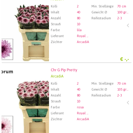
Wählen Sie zuerst ein Abfartdatum.
Kolli
2
Min. Stiellänge
70 cm
Inhalt
40
Gewicht Ø
100 gram
Anzahl
80
Reifestadium
2-3
Strauß
10
Farbe
lila
Lieferant
Royal FloraHolland Aalsmeer
Züchter
ArcadiA
€
-,-
Chr G Pip Pretty
Chr G Pip Pretty
ArcadiA
Wählen Sie zuerst ein Abfartdatum.
Kolli
2
Min. Stiellänge
70 cm
Inhalt
40
Gewicht Ø
105 gram
Anzahl
80
Reifestadium
2-3
Strauß
10
Farbe
rosa
Lieferant
Royal FloraHolland Aalsmeer
Züchter
ArcadiA