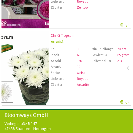
Lieferant
Royal FloraHolland Aalsmeer
Züchter
Zentoo
€
-,-
Chr G Topspin
Chr G Topspin
ArcadiA
Wählen Sie zuerst ein Abfartdatum.
Kolli
3
Min. Stiellänge
70 cm
Inhalt
60
Gewicht Ø
85 gram
Anzahl
180
Reifestadium
2-3
Strauß
10
Farbe
weiss
Lieferant
Royal FloraHolland Aalsmeer
Züchter
ArcadiA
€
-,-
Bloomways GmbH
Veilingstraße B 147
47638 Straelen - Herongen