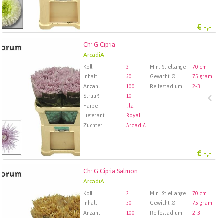
€
-,-
Chr G Cipria
Chr G Cipria
ArcadiA
Wählen Sie zuerst ein Abfartdatum.
Kolli
2
Min. Stiellänge
70 cm
Inhalt
50
Gewicht Ø
75 gram
Anzahl
100
Reifestadium
2-3
Strauß
10
Farbe
lila
Lieferant
Royal FloraHolland Aalsmeer
Züchter
ArcadiA
€
-,-
Chr G Cipria Salmon
Chr G Cipria Salmon
ArcadiA
Wählen Sie zuerst ein Abfartdatum.
Kolli
2
Min. Stiellänge
70 cm
Inhalt
50
Gewicht Ø
75 gram
Anzahl
100
Reifestadium
2-3