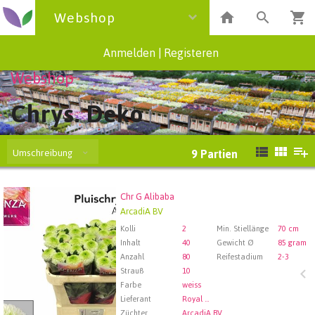
Webshop
Anmelden
|
Registeren
Webshop
Chrys. Deko
Umschreibung
9
Partien
Chr G Alibaba
Chr G Alibaba
ArcadiA BV
Wählen Sie zuerst ein Abfartdatum.
Kolli
2
Min. Stiellänge
70 cm
Inhalt
40
Gewicht Ø
85 gram
Anzahl
80
Reifestadium
2-3
Strauß
10
Farbe
weiss
Lieferant
Royal FloraHolland Aalsmeer
Züchter
ArcadiA BV