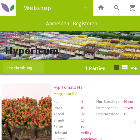
Webshop
Anmelden
|
Registeren
Webshop
Hypericum
Umschreibung
1
Partien
Hyp Tomato Flair
Hyp Tomato Flair
Marginpar BV
Wählen Sie zuerst ein Abfartdatum.
Kolli
4
Min. Stiellänge
50 cm
Inhalt
80
Forme schnittblumen
onvertakt
Anzahl
320
Ursprungsland
KE
Strauß
10
Farbe
rot
Lieferant
Veiling Rhein-Maas GmbH & Co. KG
Züchter
Marginpar BV