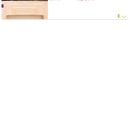
€
-,-