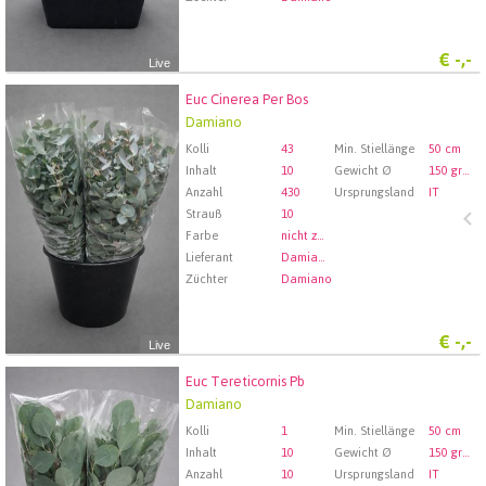
€
-,-
Live
Euc Cinerea Per Bos
Euc Cinerea Per Bos
Damiano
Wählen Sie zuerst ein Abfartdatum.
Kolli
43
Min. Stiellänge
50 cm
Inhalt
10
Gewicht Ø
150 gram
Anzahl
430
Ursprungsland
IT
Strauß
10
Farbe
nicht zugewiesen
Lieferant
Damiano Mario E Figli S.s.
Züchter
Damiano
€
-,-
Live
Euc Tereticornis Pb
Euc Tereticornis Pb
Damiano
Wählen Sie zuerst ein Abfartdatum.
Kolli
1
Min. Stiellänge
50 cm
Inhalt
10
Gewicht Ø
150 gram
Anzahl
10
Ursprungsland
IT