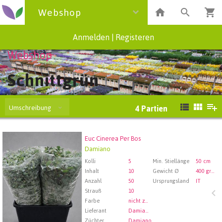
Webshop
Anmelden
|
Registeren
Webshop
Schnittgrün
Umschreibung
4
Partien
Euc Cinerea Per Bos
Euc Cinerea Per Bos
Damiano
Wählen Sie zuerst ein Abfartdatum.
Kolli
5
Min. Stiellänge
50 cm
Inhalt
10
Gewicht Ø
400 gram
Anzahl
50
Ursprungsland
IT
Strauß
10
Farbe
nicht zugewiesen
Lieferant
Damiano Mario E Figli S.s.
Züchter
Damiano