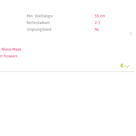
Min. Stiellänge
55 cm
Reifestadium
2-3
Ursprungsland
NL
Veiling Rhein-Maas GmbH & Co. KG
rt Flowers
€
-,-