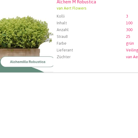
Alchem M Robustica
m M Robustica
van Aert Flowers
len Sie zuerst ein Abfartdatum.
Kolli
3
Inhalt
100
Anzahl
300
Strauß
25
Farbe
grün
Lieferant
Züchter
van Ae