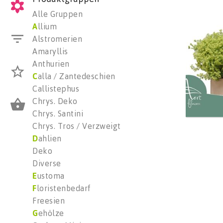
Alche
Alle Gruppen
Wäh
A
llium
Alstromerien
Amaryllis
Anthurien
C
alla / Zantedeschien
Callistephus
Chrys. Deko
Chrys. Santini
Chrys. Tros / Verzweigt
D
ahlien
Deko
Diverse
E
ustoma
F
loristenbedarf
Freesien
G
ehölze