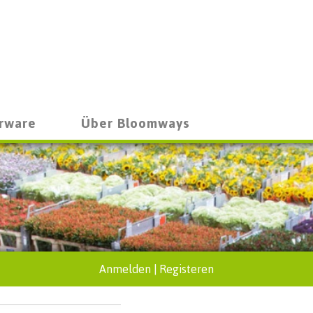
rware
Über Bloomways
Anmelden
|
Registeren