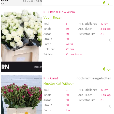
€
-,-
R Tr Bridal Flow 40cm
R Tr Bridal Flow 40cm
Voorn Rozen
Wählen Sie zuerst ein Abfartdatum.
Kolli
3
Min. Stiellänge
40 cm
Inhalt
30
Anz. Blüten
3 en 'op'
Anzahl
90
Reifestadium
2-3
Strauß
10
Farbe
weiss
Lieferant
Voorn Rozen
Züchter
Voorn Rozen
€
-,-
R Tr Carat
noch nicht eingetroffen
R Tr Carat
Mueller Karl-Wilhelm
Wählen Sie zuerst ein Abfartdatum.
Kolli
1
Min. Stiellänge
40 cm
Inhalt
50
Anz. Blüten
8 en 'op'
Anzahl
50
Reifestadium
2-3
Strauß
10
Farbe
lila