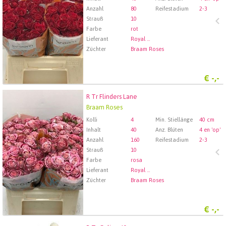
Anzahl
80
Reifestadium
2-3
Strauß
10
Farbe
rot
Lieferant
Royal FloraHolland Aalsmeer
Züchter
Braam Roses
€
-,-
R Tr Flinders Lane
R Tr Flinders Lane
Braam Roses
Wählen Sie zuerst ein Abfartdatum.
Kolli
4
Min. Stiellänge
40 cm
Inhalt
40
Anz. Blüten
4 en 'op'
Anzahl
160
Reifestadium
2-3
Strauß
10
Farbe
rosa
Lieferant
Royal FloraHolland Aalsmeer
Züchter
Braam Roses
€
-,-