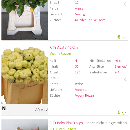
Strauß
10
Farbe
weiss
Lieferant
Veiling Rhein-Maas GmbH & Co. KG
Züchter
Mueller Karl-Wilhelm
€
-,-
R Tr Ayala 40 Cm
R Tr Ayala 40 Cm
Voorn Rozen
Wählen Sie zuerst ein Abfartdatum.
Kolli
4
Min. Stiellänge
40 cm
Inhalt
30
Anz. Blüten
3 en 'op'
Anzahl
120
Reifestadium
2-4
Strauß
10
Farbe
weiss
Lieferant
Voorn Rozen
Züchter
Voorn Rozen
€
-,-
R Tr Baby Pink Yo-yo
noch nicht eingetroffen
R Tr Baby Pink Yo-yo
G.F.J. van Seters