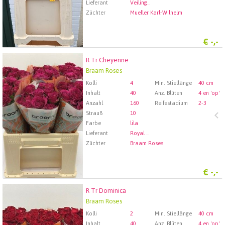
Lieferant
Veiling Rhein-Maas GmbH & Co. KG
Züchter
Mueller Karl-Wilhelm
€
-,-
R Tr Cheyenne
R Tr Cheyenne
Braam Roses
Wählen Sie zuerst ein Abfartdatum.
Kolli
4
Min. Stiellänge
40 cm
Inhalt
40
Anz. Blüten
4 en 'op'
Anzahl
160
Reifestadium
2-3
Strauß
10
Farbe
lila
Lieferant
Royal FloraHolland Aalsmeer
Züchter
Braam Roses
€
-,-
R Tr Dominica
R Tr Dominica
Braam Roses
Wählen Sie zuerst ein Abfartdatum.
Kolli
2
Min. Stiellänge
40 cm
Inhalt
40
Anz. Blüten
4 en 'op'