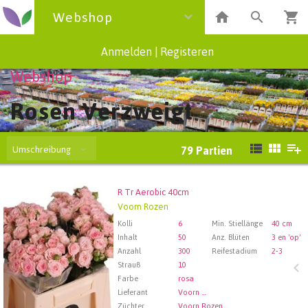
Webshop
Anmelden
|
Registeren
Webshop
Rosen Verzweigt
Umschreibung
79
Partien
R Tr Aerobic 40cm
R Tr Aerobic 40cm
Voorn Rozen
Wählen Sie zuerst ein Abfartdatum.
Kolli
6
Min. Stiellänge
40 cm
Inhalt
50
Anz. Blüten
3 en 'op'
Anzahl
300
Reifestadium
2-3
Strauß
10
Farbe
rosa
Lieferant
Voorn Rozen
Züchter
Voorn Rozen