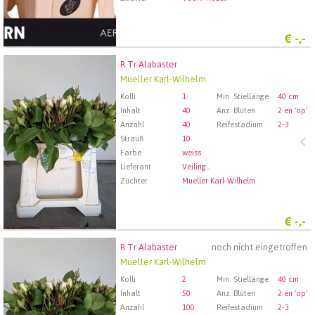
€
-,-
R Tr Alabaster
R Tr Alabaster
Mueller Karl-Wilhelm
Wählen Sie zuerst ein Abfartdatum.
Kolli
1
Min. Stiellänge
40 cm
Inhalt
40
Anz. Blüten
2 en 'op'
Anzahl
40
Reifestadium
2-3
Strauß
10
Farbe
weiss
Lieferant
Veiling Rhein-Maas GmbH & Co. KG
Züchter
Mueller Karl-Wilhelm
€
-,-
R Tr Alabaster
noch nicht eingetroffen
R Tr Alabaster
Mueller Karl-Wilhelm
Wählen Sie zuerst ein Abfartdatum.
Kolli
2
Min. Stiellänge
40 cm
Inhalt
50
Anz. Blüten
2 en 'op'
Anzahl
100
Reifestadium
2-3