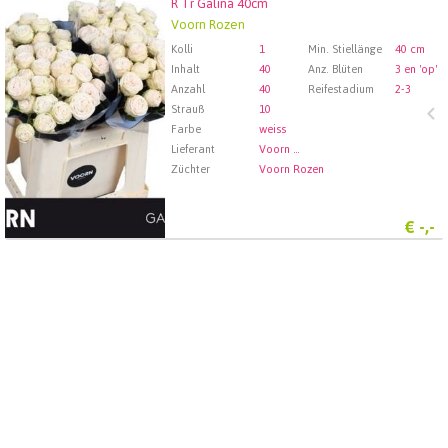
R Tr Galina 40cm
R Tr Galina 40cm
Voorn Rozen
Wählen Sie zuerst ein Abfartdatum.
Kolli
1
Min. Stiellänge
40 cm
Inhalt
40
Anz. Blüten
3 en 'op'
Anzahl
40
Reifestadium
2-3
Strauß
10
Farbe
weiss
Lieferant
Voorn Rozen
Züchter
Voorn Rozen
€
-,-