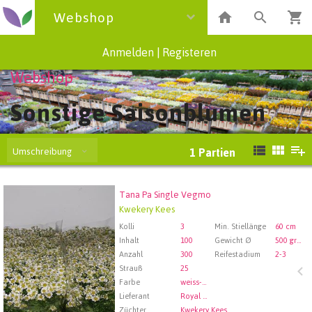
Webshop
Anmelden
|
Registeren
Webshop
Sonstige Saisonblumen
Umschreibung
1
Partien
Tana Pa Single Vegmo
Tana Pa Single Vegmo
Kwekery Kees
Wählen Sie zuerst ein Abfartdatum.
Kolli
3
Min. Stiellänge
60 cm
Inhalt
100
Gewicht Ø
500 gram
Anzahl
300
Reifestadium
2-3
Strauß
25
Farbe
weiss-gelb
Lieferant
Royal FloraHolland Aalsmeer
Züchter
Kwekery Kees