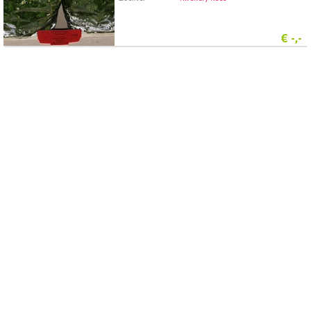
€
-,-