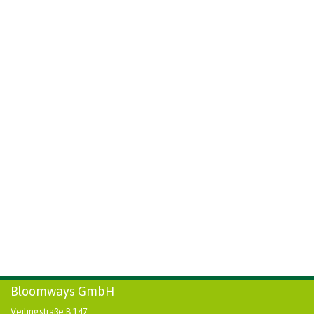
Bloomways GmbH
Veilingstraße B 147