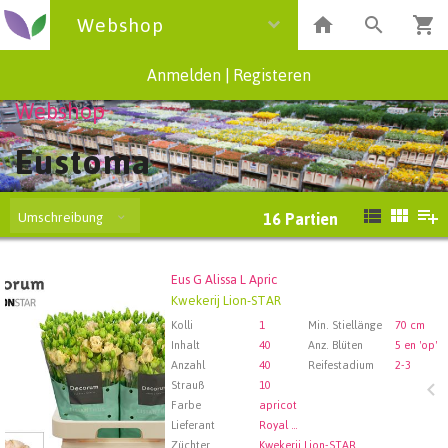
Webshop
Anmelden
|
Registeren
Webshop
Eustoma
Umschreibung
16
Partien
Eus G Alissa L Apric
Eus G Alissa L Apric
Kwekerij Lion-STAR
Wählen Sie zuerst ein Abfartdatum.
Kolli
1
Min. Stiellänge
70 cm
Inhalt
40
Anz. Blüten
5 en 'op'
Anzahl
40
Reifestadium
2-3
Strauß
10
Farbe
apricot
Lieferant
Royal FloraHolland Aalsmeer
Züchter
Kwekerij Lion-STAR