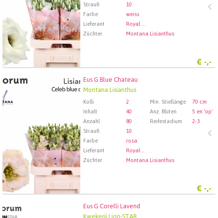
Strauß
10
Farbe
weiss
Lieferant
Royal FloraHolland Aalsmeer
Züchter
Montana Lisianthus
€
-,-
Eus G Blue Chateau
Eus G Blue Chateau
Montana Lisianthus
Wählen Sie zuerst ein Abfartdatum.
Kolli
2
Min. Stiellänge
70 cm
Inhalt
40
Anz. Blüten
5 en 'op'
Anzahl
80
Reifestadium
2-3
Strauß
10
Farbe
rosa
Lieferant
Royal FloraHolland Aalsmeer
Züchter
Montana Lisianthus
€
-,-
Eus G Corelli Lavend
Eus G Corelli Lavend
Kwekerij Lion-STAR