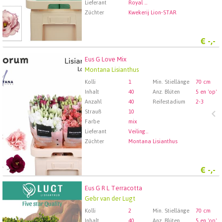
Lieferant
Royal FloraHolland Aalsmeer
Züchter
Kwekerij Lion-STAR
€
-,-
Eus G Love Mix
Eus G Love Mix
Montana Lisianthus
Wählen Sie zuerst ein Abfartdatum.
Kolli
1
Min. Stiellänge
70 cm
Inhalt
40
Anz. Blüten
5 en 'op'
Anzahl
40
Reifestadium
2-3
Strauß
10
Farbe
mix
Lieferant
Veiling Rhein-Maas GmbH & Co. KG
Züchter
Montana Lisianthus
€
-,-
Eus G R L Terracotta
Eus G R L Terracotta
Gebr van der Lugt
Wählen Sie zuerst ein Abfartdatum.
Kolli
2
Min. Stiellänge
70 cm
Inhalt
40
Anz. Blüten
5 en 'op'