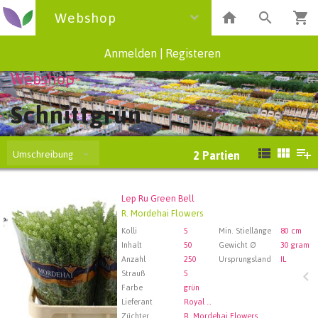
Webshop
Anmelden
|
Registeren
Webshop
Schnittgrün
Umschreibung
2
Partien
Lep Ru Green Bell
Lep Ru Green Bell
R. Mordehai Flowers
Wählen Sie zuerst ein Abfartdatum.
Kolli
5
Min. Stiellänge
80 cm
Inhalt
50
Gewicht Ø
30 gram
Anzahl
250
Ursprungsland
IL
Strauß
5
Farbe
grün
Lieferant
Royal FloraHolland Aalsmeer
Züchter
R. Mordehai Flowers