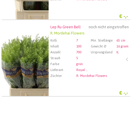
€
-,-
Lep Ru Green Bell
noch nicht eingetroffen
Lep Ru Green Bell
R. Mordehai Flowers
Wählen Sie zuerst ein Abfartdatum.
Kolli
7
Min. Stiellänge
65 cm
Inhalt
100
Gewicht Ø
16 gram
Anzahl
700
Ursprungsland
IL
Strauß
5
Farbe
grün
Lieferant
Royal FloraHolland Aalsmeer
Züchter
R. Mordehai Flowers
€
-,-