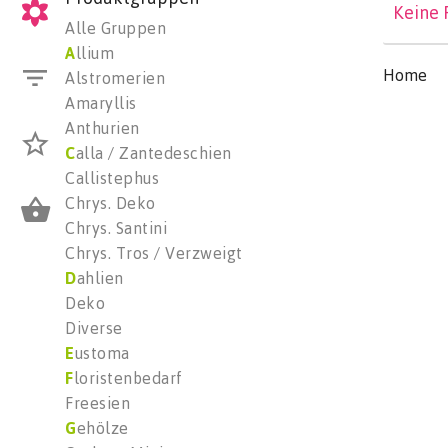
Keine 
Alle Gruppen
A
llium
Home
Alstromerien
Amaryllis
Anthurien
C
alla / Zantedeschien
Callistephus
Chrys. Deko
Chrys. Santini
Chrys. Tros / Verzweigt
D
ahlien
Deko
Diverse
E
ustoma
F
loristenbedarf
Freesien
G
ehölze