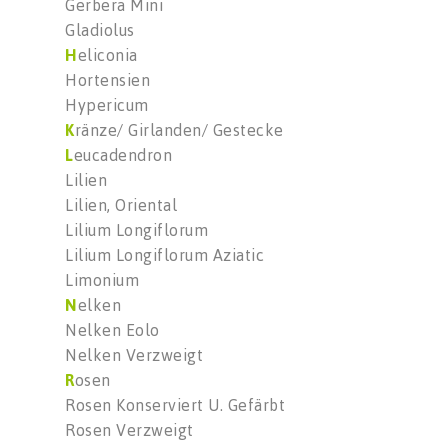
Gerbera Mini
Gladiolus
H
eliconia
Hortensien
Hypericum
K
ränze/ Girlanden/ Gestecke
L
eucadendron
Lilien
Lilien, Oriental
Lilium Longiflorum
Lilium Longiflorum Aziatic
Limonium
N
elken
Nelken Eolo
Nelken Verzweigt
R
osen
Rosen Konserviert U. Gefärbt
Rosen Verzweigt