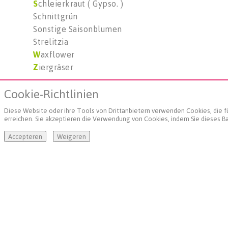
S
chleierkraut ( Gypso. )
Schnittgrün
Sonstige Saisonblumen
Strelitzia
W
axflower
Z
iergräser
Cookie-Richtlinien
Bloomways GmbH
Diese Website oder ihre Tools von Drittanbietern verwenden Cookies, die für
erreichen. Sie akzeptieren die Verwendung von Cookies, indem Sie dieses Ba
Veilingstraße B 147
47638 Straelen - Herongen
Accepteren
Weigeren
Telefon: +49 2839 59 - 4600
Fax: +49 2839 59 - 4700
E-Mail: info(at)bloomways.de