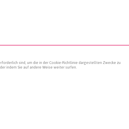
Weiterführende
Social
forderlich sind, um die in der Cookie-Richtlinie dargestellten Zwecke zu
Informationen
Media
oder indem Sie auf andere Weise weiter surfen.
AGBs
Datenschutz
Impressum
Landgard