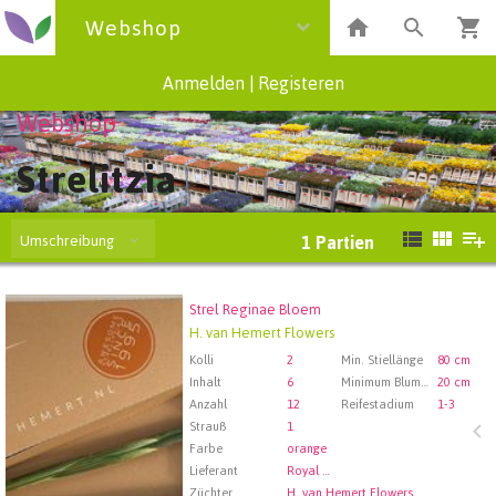
Webshop
Anmelden
|
Registeren
Webshop
Strelitzia
Umschreibung
1
Partien
Strel Reginae Bloem
Strel Reginae Bloem
H. van Hemert Flowers
Wählen Sie zuerst ein Abfartdatum.
Kolli
2
Min. Stiellänge
80 cm
Inhalt
6
Minimum Blume Mantel Länge (cm)
20 cm
Anzahl
12
Reifestadium
1-3
Strauß
1
Farbe
orange
Lieferant
Royal FloraHolland Aalsmeer
Züchter
H. van Hemert Flowers