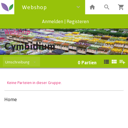
Webshop
Anmelden
|
Registeren
Webshop
Cymbidium
Umschreibung
0
Partien
Keine Parteien in dieser Gruppe.
Home