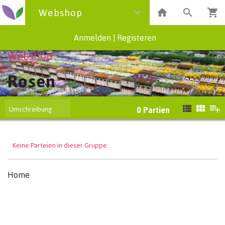
Webshop
Anmelden
|
Registeren
Webshop
Rosen
Umschreibung
0
Partien
Keine Parteien in dieser Gruppe.
Home