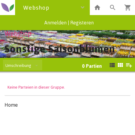
Webshop
Anmelden
|
Registeren
Webshop
Sonstige Saisonblumen
Umschreibung
0
Partien
Keine Parteien in dieser Gruppe.
Home