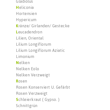
Gladiolus
H
eliconia
Hortensien
Hypericum
K
ränze/ Girlanden/ Gestecke
L
eucadendron
Lilien, Oriental
Lilium Longiflorum
Lilium Longiflorum Aziatic
Limonium
N
elken
Nelken Eolo
Nelken Verzweigt
R
osen
Rosen Konserviert U. Gefärbt
Rosen Verzweigt
S
chleierkraut ( Gypso. )
Schnittgrün