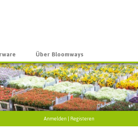
rware
Über Bloomways
Anmelden
|
Registeren