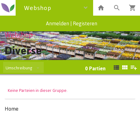
Webshop
Anmelden
|
Registeren
Webshop
Diverse
Umschreibung
0
Partien
Keine Parteien in dieser Gruppe.
Home